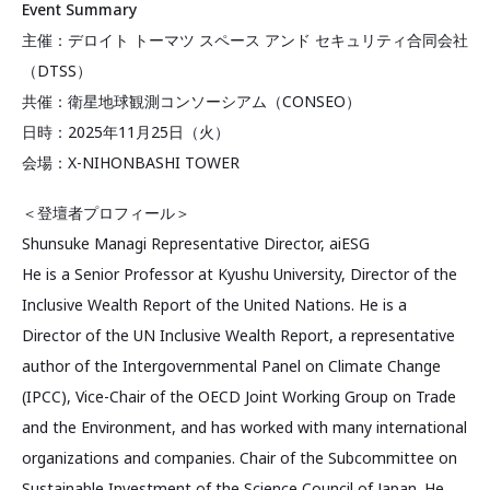
Event Summary
主催：デロイト トーマツ スペース アンド セキュリティ合同会社
（DTSS）
共催：衛星地球観測コンソーシアム（CONSEO）
日時：2025年11月25日（火）
会場：X-NIHONBASHI TOWER
＜登壇者プロフィール＞
Shunsuke Managi Representative Director, aiESG
He is a Senior Professor at Kyushu University, Director of the
Inclusive Wealth Report of the United Nations. He is a
Director of the UN Inclusive Wealth Report, a representative
author of the Intergovernmental Panel on Climate Change
(IPCC), Vice-Chair of the OECD Joint Working Group on Trade
and the Environment, and has worked with many international
organizations and companies. Chair of the Subcommittee on
Sustainable Investment of the Science Council of Japan. He