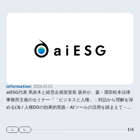
information
2026.05.01
aiESG代表 馬奈木と経営企画室室長 坂井が、森・濱田松本法律
事務所主催のセミナー『「⁠ビジネスと人権⁠」⁠：対話から理解を深
める(3) / 人権DDの効果的実践－AIツールの活用を踏まえて－』
に登壇します
1
/
6