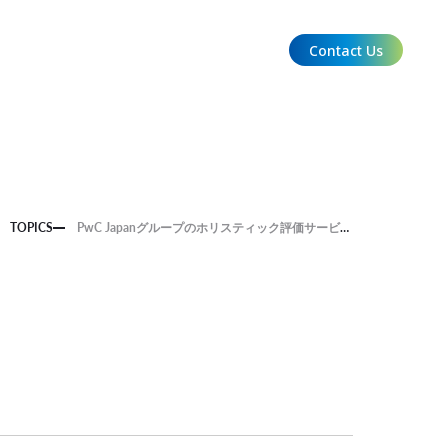
Contact Us
EN
TOPICS
PwC Japanグループのホリスティック評価サービスに、
aiESGが