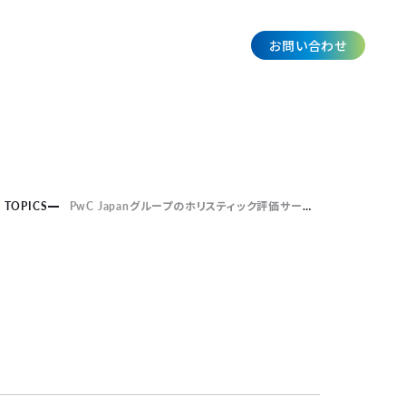
お問い合わせ
JP
TOPICS
PwC Japanグループのホリスティック評価サービスに、
aiESGが