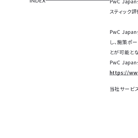
INDEX
PwC Ja
スティック評
PwC Ja
し、施策ポ
とが可能とな
PwC Jap
https://ww
当社サービ