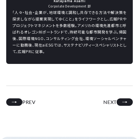
Katayama Asami
Corpolate Development 部
「人々・社会・企業が、地球環境と調和し共存できる方法や解決策を
探求しながら提案実現してゆくこと」をライフワークとし、広報PRや
プロジェクトマネジメントを多数経験。アメリカの環境先進都市と呼
ばれるオレゴン州ポートランドで、持続可能な都市開発を学ぶ。帰国
後、国際環境NGO、コンサルティング会社、環境ソーシャルベンチャ
ーに勤務後、現在aiESGでは、サステナビリティースペシャリストとし
て、広報PRに従事。
PREV
NEXT