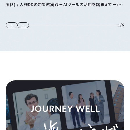
る(3) / 人権DDの効果的実践－AIツールの活用を踏まえて－』に
登壇します
1
/
6