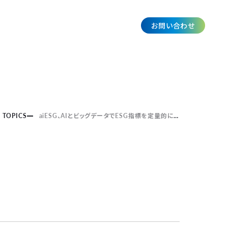
お問い合わせ
JP
TOPICS
aiESG、AIとビッグデータでESG指標を定量的に可視化し、サプライチェーンの情報把握と開示を可能にする新サービス 『aiESG Flow』 β版を提供開始