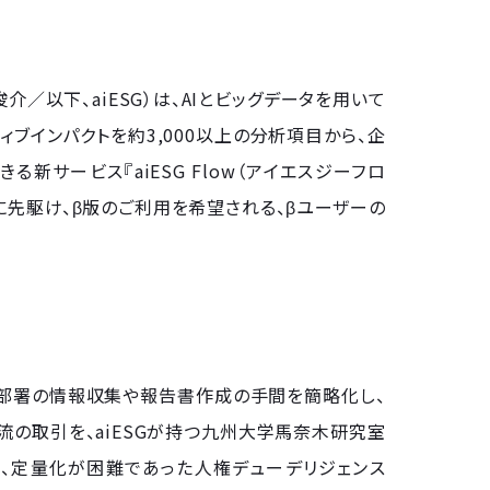
介／以下、aiESG）は、AIとビッグデータを用いて
ィブインパクトを約3,000以上の分析項目から、企
サービス『aiESG Flow（アイエスジーフロ
スに先駆け、β版のご利用を希望される、βユーザーの
関わる部署の情報収集や報告書作成の手間を簡略化し、
流の取引を、aiESGが持つ九州大学馬奈木研究室
し、定量化が困難であった人権デューデリジェンス