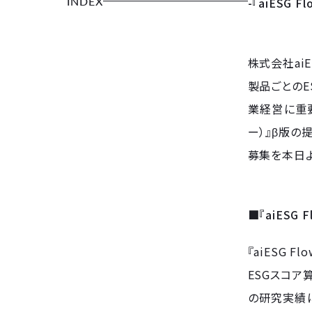
INDEX
-『aiESG
株式会社ai
製品ごとのE
業経営に重要
ー）』β版の
募集を本日よ
■『aiESG 
『aiESG
ESGスコア
の研究実績