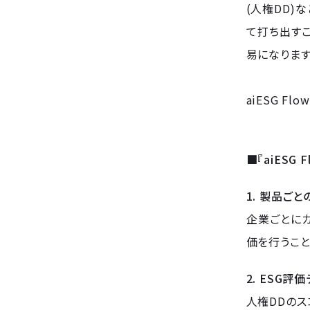
(人権DD)
て打ち出す
易になります
aiESG Fl
■『aiESG
1. 製品ご
企業ごとにカ
価を行うこと
2. ESG
人権DDのス