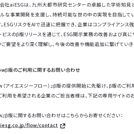
会社aiESGは、九州大都市研究センターの卓越した学術知見と
ルな事業開発を支援し、持続可能な世の中の実現を目指しています。
。ESGリスクをAIで迅速に把握でき、企業はコンプライアン
ービスのβ版リリースを通じて、ESG開示業務の改善および真
ご要望をより深く理解し、今後の改善や機能追加に繋げていきた
 Flowβ版のご利用に関するお問い合わせ
 Flow（アイエスジーフロー）』β版の提供開始に先駆け、β版の
。ご利用を希望される企業のご担当者様は、下記の専用サイトの
 Flow』β版に関するお問い合わせはこちらからお寄せください：
aiesg.co.jp/flow/contact