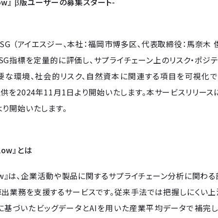
 Flow』 β版ユーザーの募集スタート-
ESG （アイエスジー、本社：福岡市博多区、代表取締役：馬奈木 俊
SG指標を定量的に評価し、サプライチェーン上のリスク・ポジテ
な環境、社会的リスク、自然資本に関連する項目を可視化できる新
提供を2024年11月1日より開始いたします。本サービスリリー
り開始いたします。
Flow』とは
 Flow』は、企業活動や製品に関するサプライチェーン分析に
算出業務を支援するサービスです。従来手法では把握しにくい上
に基づいたビッグデータとAIを用いた産業平均データで補完