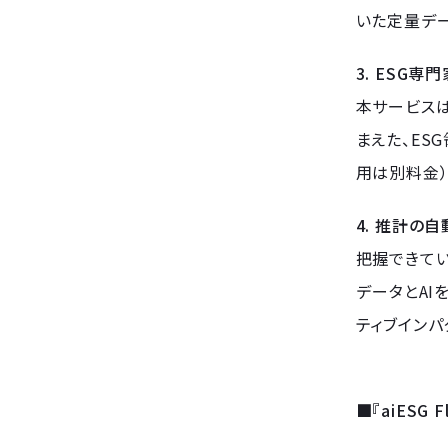
いた定量デー
3. ESG
本サービスは
まえた、ES
用は別料金）
4. 推計の
把握できてい
データとAI
ティブインパ
■『aiESG