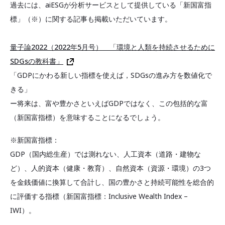
過去には、aiESGが分析サービスとして提供している「新国富指
標」（※）に関する記事も掲載いただいています。
量子論2022（2022年5月号） 「環境と人類を持続させるために
SDGsの教科書」
「GDPにかわる新しい指標を使えば，SDGsの進み方を数値化で
きる」
ー将来は、富や豊かさといえばGDPではなく、この包括的な富
（新国富指標）を意味することになるでしょう。
※新国富指標：
GDP（国内総生産）では測れない、人工資本（道路・建物な
ど）、人的資本（健康・教育）、自然資本（資源・環境）の3つ
を金銭価値に換算して合計し、国の豊かさと持続可能性を総合的
に評価する指標（新国富指標：Inclusive Wealth Index –
IWI）。