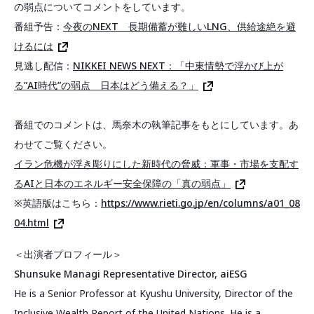
の弱点についてコメントをしています。
番組予告：
今夜のNEXT 長期備蓄が難しいLNG、供給途絶を避
けるには
見逃し配信：
NIKKEI NEWS NEXT：「中東情勢で浮かび上が
る”AI時代”の弱点 日本はどう備える？」
番組でのコメントは、馬奈木の執筆記事をもとにしています。あ
わせてご覧ください。
イラン危機が浮き彫りにした新時代の脅威：軍事・市場を支配す
るAIと日本のエネルギー安全保障の「真の弱点」
※英語版はこちら：
https://www.rieti.go.jp/en/columns/a01_08
04.html
＜出演者プロフィール＞
Shunsuke Managi Representative Director, aiESG
He is a Senior Professor at Kyushu University, Director of the
Inclusive Wealth Report of the United Nations. He is a