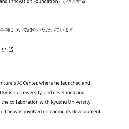
nd Innovation Foundation）が運営する
入事例について紹介いただいています。
sg/
centure's AI Center, where he launched and
d Kyushu University, and developed and
 the collaboration with Kyushu University
and he was involved in leading its development