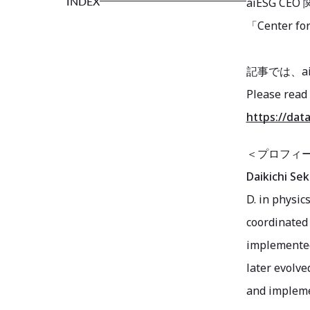
INDEX
aiESG CEO
「Center 
記事では、a
Please read 
https://dat
＜プロフィ
Daikichi Sek
D. in physic
coordinated
implemented 
later evolve
and implemen