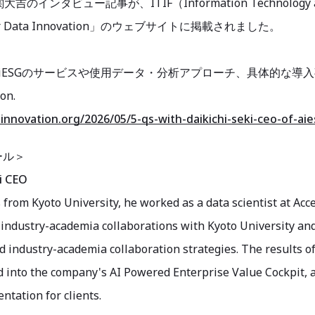
 関大吉のインタビュー記事が、ITIF（Information Technology a
for Data Innovation」のウェブサイトに掲載されました。
iESGのサービスや使用データ・分析アプローチ、具体的な導
on.
ainnovation.org/2026/05/5-qs-with-daikichi-seki-ceo-of-aie
ール＞
i CEO
s from Kyoto University, he worked as a data scientist at Ac
 industry-academia collaborations with Kyoto University an
industry-academia collaboration strategies. The results of
d into the company's AI Powered Enterprise Value Cockpit, 
tation for clients.