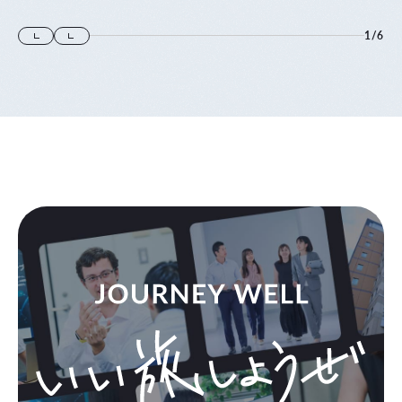
1
/
6