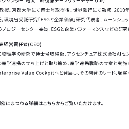
レクサンダー 竜太 締役兼チーフリサーチャー（CR）
教授。京都大学にて博士号取得後、世界銀行にて勤務。2018
。環境省受託研究「ESGと企業価値」研究代表者, ムーンショットプ
クノロジーセンター委員。ESGと企業パフォーマンスなどの研究
高経営責任者(CEO)
物理学の研究で博士号取得後、アクセンチュア株式会社AIセン
の産学連携の立ち上げと取り纏め、産学連携戦略の立案と実施を
 Enterprise Value Cockpitへと発展し、その開発のリー
開催にまつわる詳細はこちらからご覧いただけます。