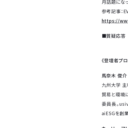
月話題になっ
参考記事：E
https://w
■質疑応答
《登壇者プロ
馬奈木 俊
九州大学 主幹
貿易と環境
委員長。usi
aiESGを創