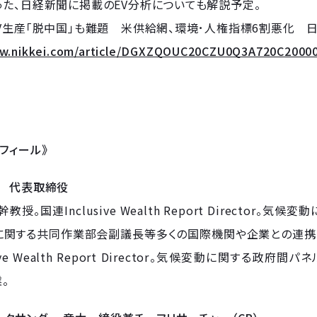
た、日経新聞に掲載のEV分析についても解説予定。
V生産｢脱中国｣も難題 米供給網、環境･人権指標6割悪化 
ww.nikkei.com/article/DGXZQOUC20CZU0Q3A720C2000
フィール》
介 代表取締役
教授。国連Inclusive Wealth Report Director。気
に関する共同作業部会副議長等多くの国際機関や企業との連携
ve Wealth Report Director。気候変動に関する政府間
業。