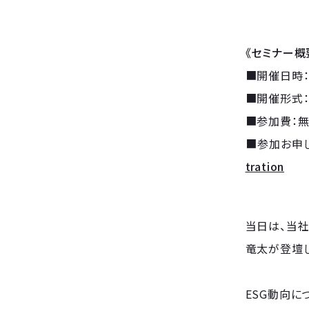
《セミナー概
■開催日時：2
■開催形式：
■参加費：無
■参加お申し
tration
当日は、当社
竜太が登壇し
ESG動向に