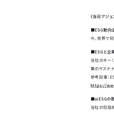
《当日アジェ
■ESG動向
今、世界で何
■ESGと企
当社のキー
業のサステ
参考記事：E
https://w
■aiESGの
当社の包括的