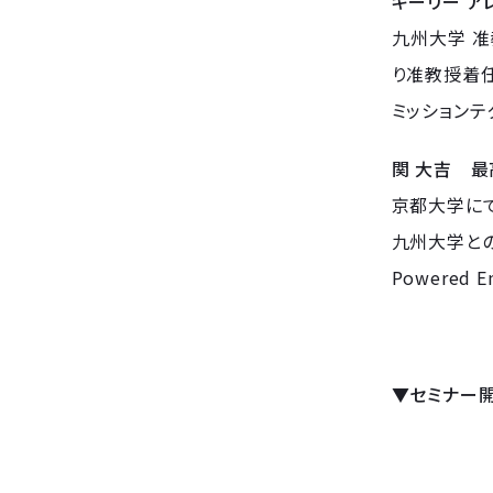
キーリー ア
九州大学 准
り准教授着任
ミッションテ
関 大吉 最
京都大学にて
九州大学と
Powered
▼セミナー