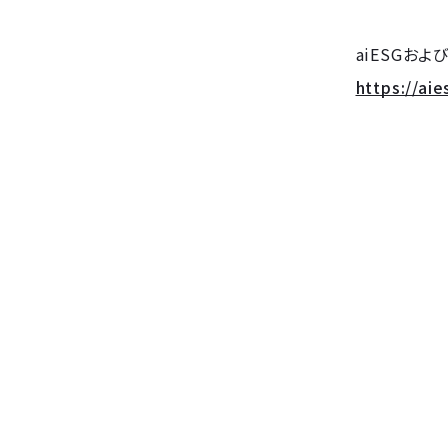
aiESGお
https://aie