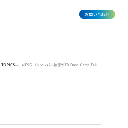
お問い合わせ
JP
TOPICS
aiESG プリンシパル篠原が「B Dash Camp Fall in Fukuoka 2024」のPitch Arenaにて準優勝しました。