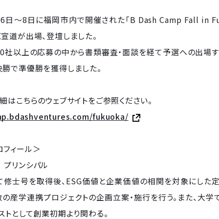
6日〜8日に福岡市内で開催された「B Dash Camp Fall in Fuku
宣道が出場、登壇しました。
、100社以上の応募の中から書類審査・面談を経て予選への出場
決勝で準優勝を獲得しました。
細はこちらのウェブサイトをご参照ください。
mp.bdashventures.com/fukuoka/
ロフィール＞
 プリンシパル
て修士号を取得後、ESG価値と企業価値の相関を対象にした
の産学連携プロジェクトの企画立案・施行を行う。また、大学で
ストとして創業初期より関わる。