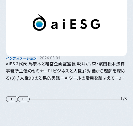
インフォメーション
2026.05.01
aiESG代表 馬奈木と経営企画室室長 坂井が、森・濱田松本法律
事務所主催のセミナー『「⁠ビジネスと人権⁠」⁠：対話から理解を深め
る(3) / 人権DDの効果的実践－AIツールの活用を踏まえて－』に
登壇します
1
/
6