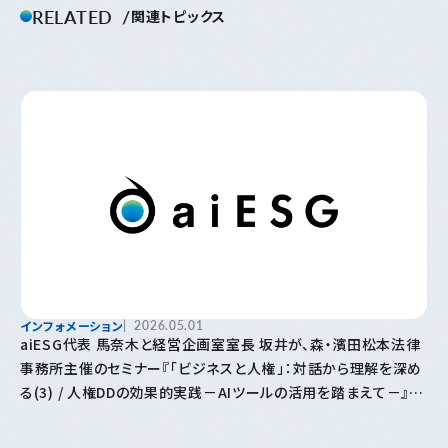
RELATED
関連トピックス
インフォメーション
2026.05.01
aiESG代表 馬奈木と経営企画室室長 坂井が、森・濱田松本法律
事務所主催のセミナー『「⁠ビジネスと人権⁠」⁠：対話から理解を深め
る(3) / 人権DDの効果的実践－AIツールの活用を踏まえて－』に
登壇します