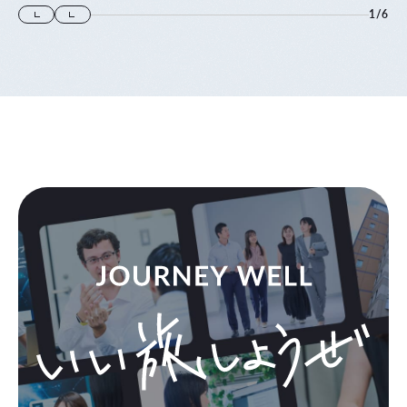
1
/
6