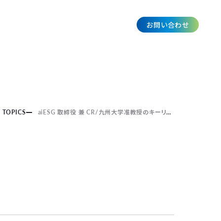
お問い合わせ
JP
TOPICS
aiESG 取締役 兼 CR/九州大学准教授のキーリー・アレクサンダー・竜太の研究事例が、国連ハイレベル政治フォーム2025に向けて出版されたポジションペーパー「Five years to course correct – Science and engineering for a world off track」に掲載されました