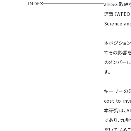
INDEX
aiESG 
連盟（WFEO
Science a
本ポジション
てその影響
のメンバーに
す。
キーリーの研究は、
cost to i
本研究は、A
であり、九州
だいているこ