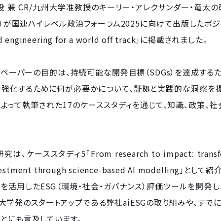
取締役 兼 CR/九州大学准教授のキーリー・アレクサンダー・竜太
）が国連ハイレベル政治フォーラム2025に向けて出版したポジションペーパー
nd engineering for a world off track」に掲載されました。
ペーパーの目的は、持続可能な開発目標（SDGs）を達成する
を強化するために何が必要かについて、証拠と実践的な洞察を提
よって執筆された17のケーススタディを通じて、知識、政策、
ケーススタディ5「From research to impact: transforming
nvestment through science-based AI modelling」と
Iを活用したESG（環境・社会・ガバナンス）評価ツールを開
大学発のスタートアップである弊社aiESGの取り組みや、す
とにも言及しています。