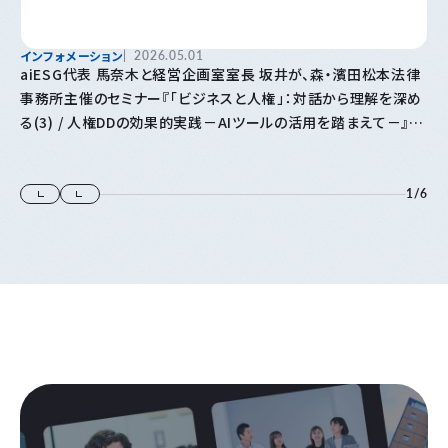
インフォメーション
2026.05.01
aiESG代表 馬奈木と経営企画室室長 坂井が、森・濱田松本法律
事務所主催のセミナー『「⁠ビジネスと人権⁠」⁠：対話から理解を深め
る(3) / 人権DDの効果的実践－AIツールの活用を踏まえて－』に
登壇します
1
/
6