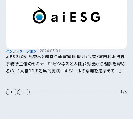
インフォメーション
2026.05.01
aiESG代表 馬奈木と経営企画室室長 坂井が、森・濱田松本法律
事務所主催のセミナー『「⁠ビジネスと人権⁠」⁠：対話から理解を深め
る(3) / 人権DDの効果的実践－AIツールの活用を踏まえて－』に
登壇します
1
/
6