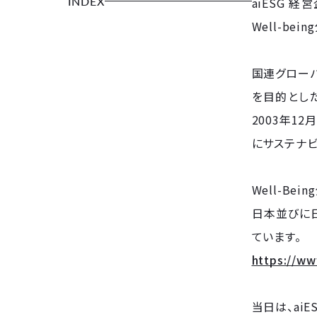
INDEX
aiESG 
Well-bei
国連グローバ
を目的とした
2003年1
にサステナビ
Well-B
日本並びに日
ています。
https://ww
当日は、ai