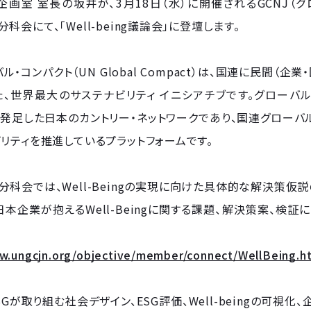
経営企画室 室長の坂井が、3月18日（水）に開催されるGCNJ（
ng分科会にて、「Well-being議論会」に登壇します。
ル・コンパクト（UN Global Compact）は、国連に民間
、世界最大のサステナビリティ イニシアチブです。グローバル・
2月発足した日本のカントリー・ネットワークであり、国連グロー
リティを推進しているプラットフォームです。
eing分科会では、Well-Beingの実現に向けた具体的な解決
本企業が抱えるWell-Beingに関する課題、解決策案、検
w.ungcjn.org/objective/member/connect/WellBeing.h
ESGが取り組む社会デザイン、ESG評価、Well-beingの可