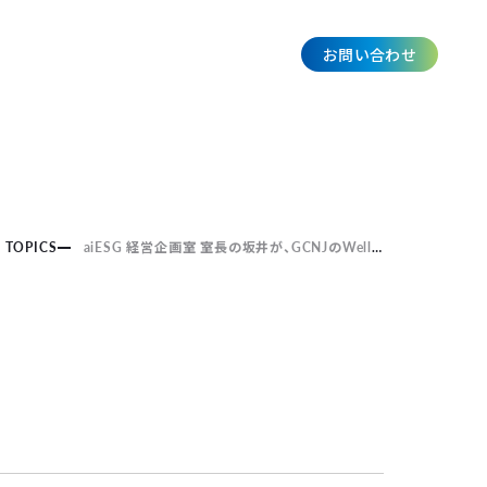
お問い合わせ
JP
TOPICS
aiESG 経営企画室 室長の坂井が、GCNJのWell-being分科会にて「Well-being議論会」に登壇します