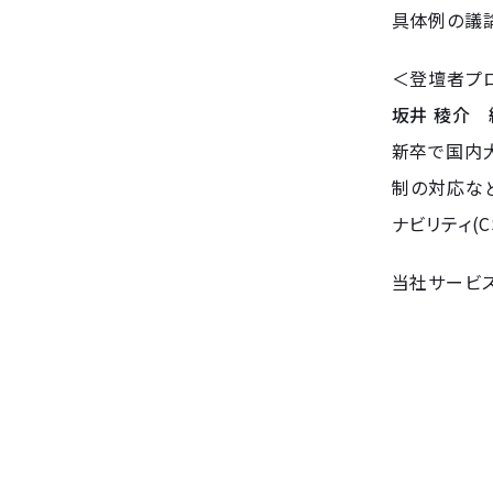
具体例の議
＜登壇者プ
坂井 稜介 
新卒で国内
制の対応な
ナビリティ(C
当社サービ