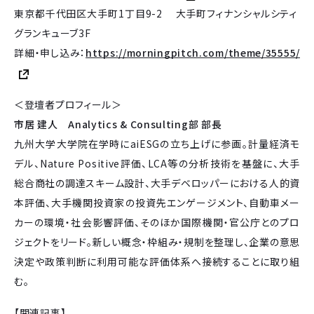
東京都千代田区大手町1丁目9-2 大手町フィナンシャルシティ
グランキューブ3F
詳細・申し込み：
https://morningpitch.com/theme/35555/
＜登壇者プロフィール＞
市居 建人 Analytics & Consulting部 部長
九州大学大学院在学時にaiESGの立ち上げに参画。計量経済モ
デル、Nature Positive評価、LCA等の分析技術を基盤に、大手
総合商社の調達スキーム設計、大手デベロッパーにおける人的資
本評価、大手機関投資家の投資先エンゲージメント、自動車メー
カーの環境・社会影響評価、そのほか国際機関・官公庁とのプロ
ジェクトをリード。新しい概念・枠組み・規制を整理し、企業の意思
決定や政策判断に利用可能な評価体系へ接続することに取り組
む。
【関連記事】