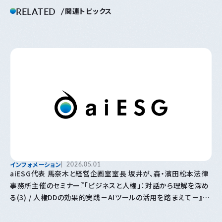
RELATED
関連トピックス
インフォメーション
2026.05.01
aiESG代表 馬奈木と経営企画室室長 坂井が、森・濱田松本法律
事務所主催のセミナー『「⁠ビジネスと人権⁠」⁠：対話から理解を深め
る(3) / 人権DDの効果的実践－AIツールの活用を踏まえて－』に
登壇します