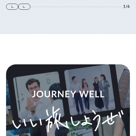
1
/
6