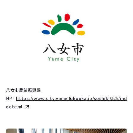
八女市農業振興課
HP：
https://www.city.yame.fukuoka.jp/soshiki/5/5/ind
ex.html