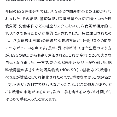
今回のESG評価分析では、八女茶と中国産煎茶との比較が行わ
れました。その結果、温室効果ガス排出量や水使用量といった環
境負荷、労働条件などの社会リスクにおいて、八女茶が相対的に
低リスクであることが定量的に示されました。 特に注目されたの
は、「八女伝統本玉露」の伝統的な栽培方法が、社会リスクの抑制
につながっている点です。長年、受け継がれてきた生産のあり方
が、ESGの観点からも高く評価される。これは産地にとって大きな
自信となりました。 一方で、新たな課題も浮かび上がりました。肥
料使用量の多さや大気汚染物質（NOx、SO.）の排出など、改善す
べき点が数値として可視化されたのです。重要なのは、この評価が
「良い・悪い」の判定で終わらなかったこと。どこに強みがあり、ど
こに改善の余地があるのか。次の一手を考えるための「地図」が、
はじめて手に入ったと言えます。