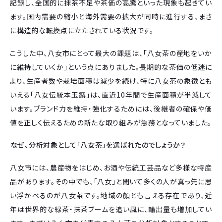
記録し、全国的に抹茶不足や茶価の高騰といった現象も起きてい
ます。国内需要の縮小と海外需要の拡大が同時に進行する、まさ
に構造的な転換点に立たされている状況です。
こうした中、八女市にとって最大の課題は、「八女茶の産地をいか
に維持していくか」という点にありました。長期的な茶価の低迷に
より、生産者数や栽培面積は減少を続け、特に八女茶の象徴とも
いえる「八女伝統本玉露」は、直近10年間で生産面積が半減して
います。ブランド力を維持・強化するためには、後継者の確保や価
値を正しく伝えるための新たな取り組みが急務となっていました。
――なぜ、分析対象として「八女茶」を選ばれたのでしょうか？
八女市には、農産物をはじめ、お酒や伝統工芸品など多様な特産
品があります。その中でも、「八女」と聞いて多くの人が真っ先に思
い浮かべるのが八女茶です。地域の顔とも言える存在であり、近
年は世界的な緑茶・抹茶ブームを追い風に、輸出量も増加してい