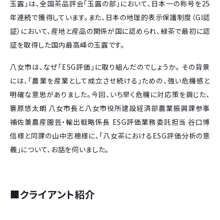
玉露」は、全国茶品評会「玉露の部」において、日本一の称号を25
年連続で獲得しています。また、日本の地理的表示保護制度（GI認
証）において、産地と産品の関係が国に認められ、緑茶で最初に認
証を取得した国内最高峰の玉露です。
八女市は、なぜ「ESG評価」に取り組んだのでしょうか。 その背景
には、「農業を産業として成立させ続ける」ための、強い危機感と
明確な意思がありました。今回、いち早く危機に対応策を興じた、
簑原悠太朗 八女市長と八女市役所建設経済部農業振興課参事
補佐兼農産園芸・輸出戦略係長 ESG評価業務委託担当 谷口博
信様と同課の山中志穂様に、「八女茶におけるESG評価分析の意
義」について、お話を伺いました。
■クライアント紹介