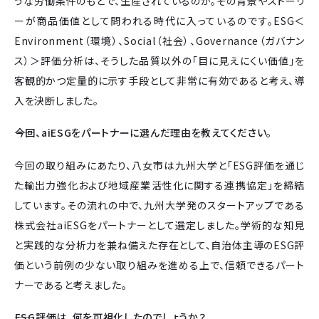
うな労働条件のもとで、生産されているのか。その背景やストーリ
ーが商品価値として問われる時代に入っているのです。ESG＜
Environment（環境）、Social（社会）、Governance（ガバナン
ス）＞評価分析は、そうした品質以外の「目に見えにくい価値」を
客観的かつ定量的に示す手段として非常に有効であると考え、導
入を決断しました。
――今回、aiESGをパートナーに選んだ理由を教えてください。
今回の取り組みにあたり、八女市は九州大学と「ESG評価を通じ
た輸出力強化および地域産業活性化に関する連携協定」を締結
しています。その流れの中で、九州大学発のスタートアップである
株式会社aiESGをパートナーとして選定しました。学術的な知見
と実践的な分析力を兼ね備えた存在として、自治体主導のESG評
価という前例の少ない取り組みを進める上で、信頼できるパート
ナーであると考えました。
――ESG評価は、何を可視化したのでしょうか？