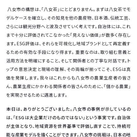
八女市の構想は、「八女茶」にとどまりません。まずは八女茶でモ
デルケースを確立し、その知見を他の農産物、日本酒、伝統工芸、
さらには観光分野へと波及させていく考えです。自治体には、これ
まで十分に評価されてこなかった「見えない価値」が数多く存在し
ます。ESG評価は、それらを可視化し地域ブランドとして再定義す
るための有効な手段になり得ます。 重要なのは、取り組む意義と
活用方法を明確にすること、そして関係者との丁寧な対話です。ト
ップの意思決定と現場の理解、その両輪が揃ってこそ、ESGは真
価を発揮します。我々はこれからも八女市の農業生産者の皆さ
ん、農業生産にかかわる関係者の皆さんのために、「儲かる農業」
を実現させるために邁進します。
――本日は、ありがとうございました。八女市の事例が示しているの
は、「ESGは大企業だけのものではない」という事実です。自治体
が主体となり、地域資源を世界基準で評価し直すことで、持続可
能な産業モデルを描くことができます。八女市の挑戦は、日本の地