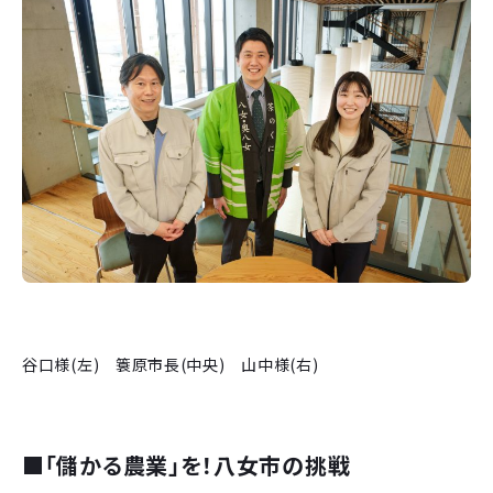
谷口様(左) 簑原市長(中央) 山中様(右)
■
「儲かる農業」を！八女市の挑戦