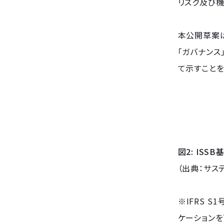
リスク及び機
本公開草案は
「ガバナンス
て示すことを
図2: IS
（出典：サス
※IFRS 
ケーション