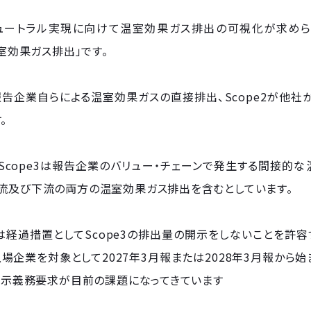
ュートラル実現に向けて温室効果ガス排出の可視化が求めら
温室効果ガス排出」です。
が報告企業自らによる温室効果ガスの直接排出、Scope2が他
。
Scope3は報告企業のバリュー・チェーンで発生する間接的な
上流及び下流の両方の温室効果ガス排出を含むとしています。
経過措置としてScope3の排出量の開示をしないことを許容
場企業を対象として2027年3月報または2028年3月報から
の開示義務要求が目前の課題になってきています