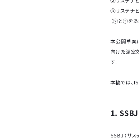
②サステナビ
③サステナビ
（②と③をあ
本公開草案は
向けた温室効
す。
本稿では、I
1. S
SSBJ（サ