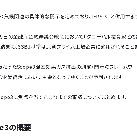
2号：気候関連の具体的な開示を定めており、IFRS S1と併用する
月19日の金融庁金融審議会総会において「グローバル投資家と
踏まえ、SSBJ基準は原則プライム上場企業に適用されること
だったScope3温室効果ガス排出の測定・開示のフレームワ
の企業統治において重要となってゆくことが予想されます。
cope3に焦点を当てたこれまでの審議についてまとめます。
ope3の概要