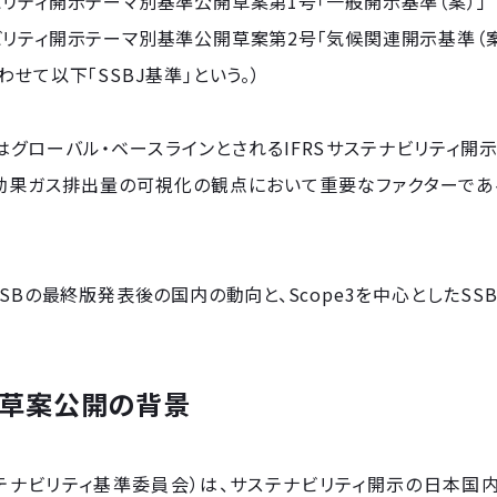
リティ開示テーマ別基準公開草案第1号「一般開示基準（案）」
リティ開示テーマ別基準公開草案第2号「気候関連開示基準（案
わせて以下「SSBJ基準」という。）
グローバル・ベースラインとされるIFRSサステナビリティ開
果ガス排出量の可視化の観点において重要なファクターである「
SSBの最終版発表後の国内の動向と、Scope3を中心としたS
SBJ草案公開の背景
ステナビリティ基準委員会）は、サステナビリティ開示の日本国