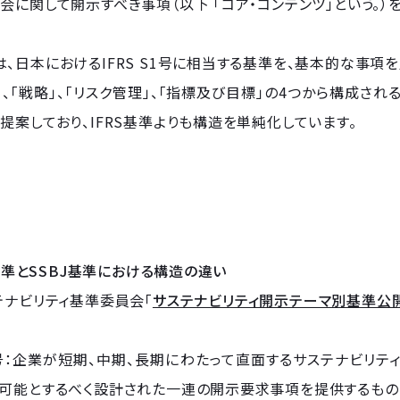
会に関して開示すべき事項（以下 「コア・コンテンツ」という。
、日本におけるIFRS S1号に相当する基準を、基本的な事項
」、「戦略」、「リスク管理」、「指標及び目標」の4つから構成さ
提案しており、IFRS基準よりも構造を単純化しています。
SB基準とSSBJ基準における構造の違い
テナビリティ基準委員会「
サステナビリティ開示テーマ別基準公
S1号：企業が短期、中期、長期にわたって直面するサステナビリ
を可能とするべく設計された一連の開示要求事項を提供するもの