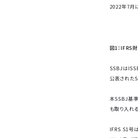
2022年7
図1：IFRS
SSBJはI
公表されたS
本SSBJ基準
も取り入れ
IFRS S