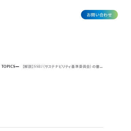
お問い合わせ
JP
TOPICS
【解説】SSBJ（サステナビリティ基準委員会）の審議動向
～日本におけ