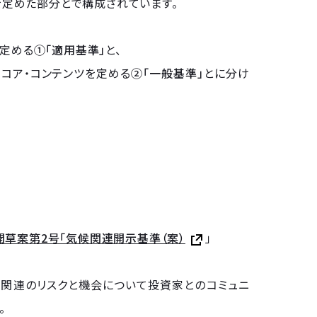
）を定めた部分とで構成されています。
を定める
①「適用基準」
と、
れるコア・コンテンツを定める
②「一般基準」
とに分け
開草案第2号「気候関連開示基準（案）
」
ティ関連のリスクと機会について投資家とのコミュニ
。