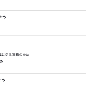
ため
成に係る事務のため
め
ため