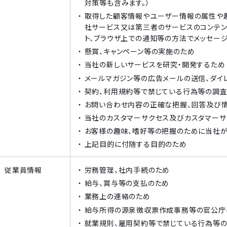
対策等も含みます。）
取得した顧客情報やユーザー情報の属性や
社サービス又は第三者のサービスのコンテンツ
ト、ブラウザ上での通知等の方法でメッセー
懸賞、キャンペーン等の実施のため
当社の新しいサービスを研究・開発するため
メールマガジン等の広告メールの送信、ダイ
契約、利用規約等で禁じている行為等の調査
お問い合わせ内容の正確な把握、回答及び
当社のカスタマーサクセス及びカスタマーサ
お客様の趣味、嗜好等の把握のために当社
上記目的に付随する目的のため
従業員情報
労務管理、社内手続のため
給与、賞与等の支払のため
業務上の連絡のため
給与所得の源泉徴収票作成事務等の官公庁
就業規則、雇用契約等で禁じている行為等の