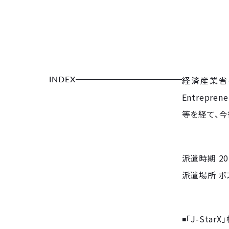
INDEX
経済産業省の
Entrepr
等を経て、
派遣時期 20
派遣場所 ボ
◾️「J-Star