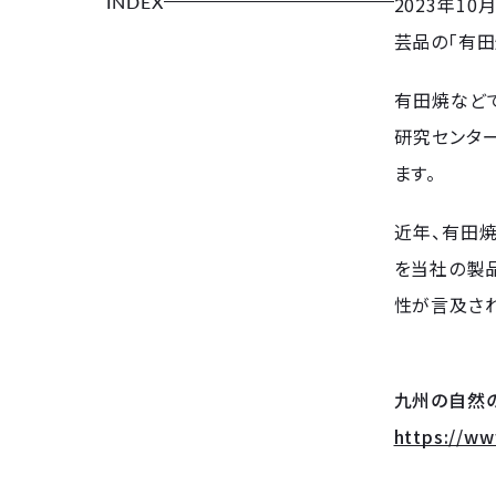
INDEX
2023年1
芸品の「有
有田焼など
研究センタ
ます。
近年、有田
を当社の製品
性が言及され
九州の自然
https://ww