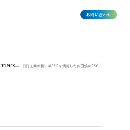
お問い合わせ
JP
TOPICS
日刊工業新聞にaiESGを活用した有田焼のESG評価に関する記事が掲載されました。