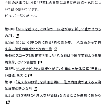
今回の記事では、GDP見直しの背景にある問題意識や思想につ
いて読み解いています。
ぜひ、ご一読ください。
第6回：
「GDPを超える」とは何か 国連が示す新しい豊かさのも
のさし
第5回：
第5回：GDPの先にある「真の豊かさ」 八女茶が示す見
えない価値の可視化と次の一手
第4回：
スコープ3調査で判明した「八女茶は中国産煎茶より低環
境負荷」という優位性
第3回：
サステナビリティ可視化が拓く企業の自治体提案「見えな
い価値」を力に
第2回：
「見えない価値」を共通言語に 住民満足度が変える自治
体施策の新たな形
第1回：
ESG領域の「見えない価値」を測ることが連携に繋がる