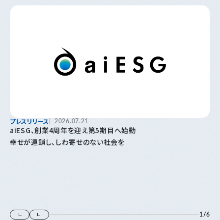
プレスリリース
2026.07.21
aiESG、創業4周年を迎え第5期目へ始動
幸せが連鎖し、しわ寄せのない社会を
1
/
6