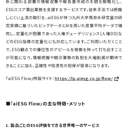
析に関わる部署の情報収集や報告書作成の手間を簡略化し、
ESGスコア算出業務を支援するサービスです。従来手法では把握
しにくい上流の取引を、aiESGが持つ九州大学馬奈木研究室の研
究実績に基づいたビッグデータとAIを用いた産業平均データで補
完し、定量化が困難であった人権デューデリジェンス(人権DD)な
どのESG指標の定量化にも対応しています。ご利用いただくこと
で、ESG観点での優位性のアピールを根拠を持って打ち出すこと
が可能になり、情報把握や開示業務の負担を大幅削減が期待で
きることに加え、正確性や信憑性の担保が容易になります。
『aiESG Flow』特設サイト：
https://lp.aiesg.co.jp/flow/
■『aiESG Flow』の主な特徴・メリット
1. 製品ごとのESG評価をできる世界唯一のサービス