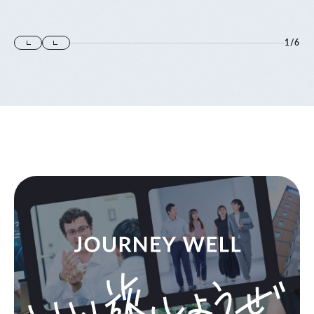
登壇します
1
/
6