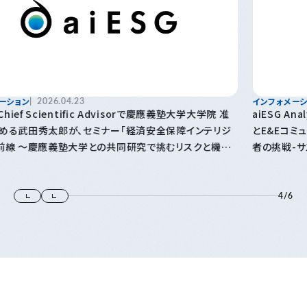
インフォメーション
2026.04.16
 准
aiESG Analysis＆Consulting部のニーナ・ジダノビチが、JF
リジ
とE&Eコミュニティ主催のイベント「スタートアップを通じた先
機
者の挑戦-サステナビリティを拡げるAIと人材とは-」に登壇しま
す
4
/
6