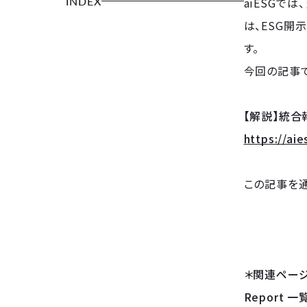
INDEX
aiESGで
は、ESG
す。
今回の記事
【解説】統
https://ai
この記事を
＊関連ペー
Report 一