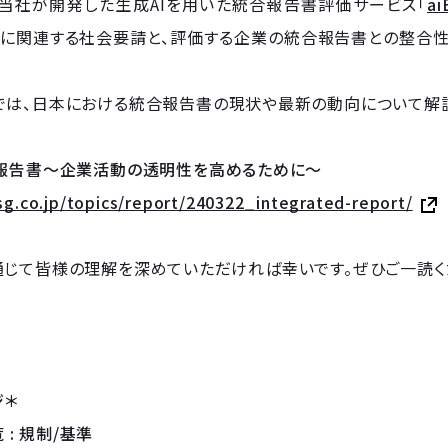
は、当社が開発した生成AIを用いた統合報告書評価サービス「
ai
開示に関連する社会要請と、評価する企業の統合報告書との整合
では、日本における統合報告書の現状や最新の動向について解説
合報告書〜企業活動の透明性を高めるために〜
esg.co.jp/topics/report/240322_integrated-report/
通じて皆様の理解を深めていただければ幸いです。ぜひご一読く
ジ＊
覧 : 規制/基準