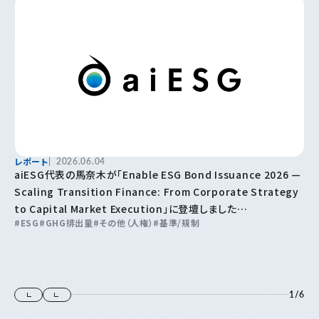
レポート
2026.06.04
aiESG代表の馬奈木が「Enable ESG Bond Issuance 2026 —
Scaling Transition Finance: From Corporate Strategy
to Capital Market Execution」に登壇しました
ESG
GHG排出量
その他（人権）
基準/規制
ESG債発行の実現 2026〜トランジションファイナンスの拡大：企
業戦略から資本市場での実行まで〜
1
/
6