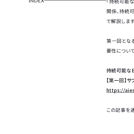
INDEX
「持続可能な
関係、持続
で解説します
第一回とな
要性について
持続可能な
【第一回】サ
https://ai
この記事を