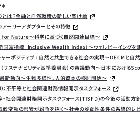
ジ＊
FDとは？金融と自然環境の新しい架け橋
FDアーリーアダプターとその特徴
s for Nature〜科学に基づく自然関連目標〜
（新国富指標: Inclusive Wealth Index）〜ウェルビーイ
チャーポジティブ : 自然と共生できる社会の実現～OECMと自
BJ（サステナビリティ基準委員会）の審議動向～日本におけるSc
SB最新動向～生物多様性、人的資本の検討開始～
SFD：不平等と社会関連財務情報開示タスクフォース
等・社会関連財務開示タスクフォース(TISFD)の今後の活動方
】気候変動の影響が紛争を招く～社会の脆弱性条件の系統的レ