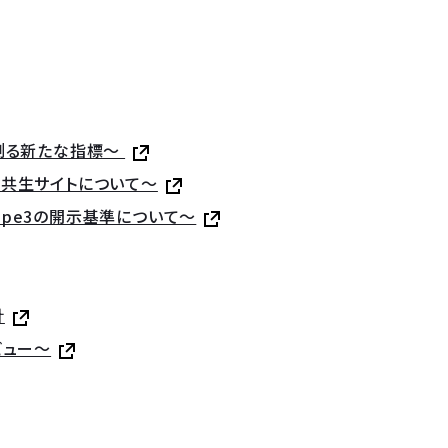
ングを測る新たな指標〜
然共生サイトについて～
ope3の開示基準について～
針
ビュー～