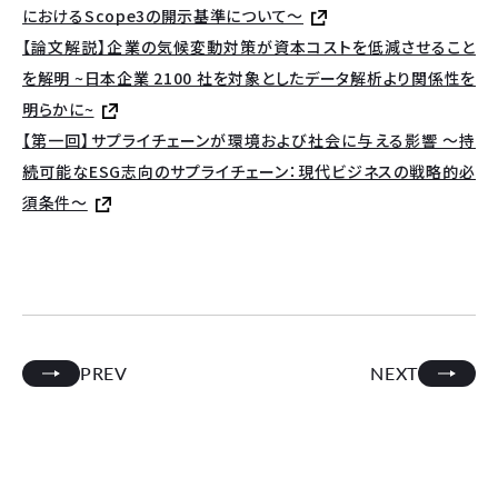
におけるScope3の開示基準について～
【論文解説】企業の気候変動対策が資本コストを低減させること
を解明 ~日本企業 2100 社を対象としたデータ解析より関係性を
明らかに~
【第一回】サプライチェーンが環境および社会に与える影響 〜持
続可能なESG志向のサプライチェーン：現代ビジネスの戦略的必
須条件〜
PREV
NEXT