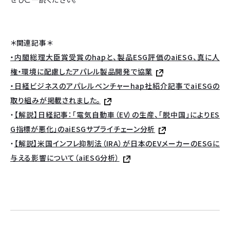
＊関連記事＊
・内閣総理大臣賞受賞のhapと、製品ESG評価のaiESG、真に人
権・環境に配慮したアパレル製品開発で協業
・日経ビジネスのアパレルベンチャーhap社紹介記事でaiESGの
取り組みが掲載されました。
・
【解説】日経記事：「電気自動車（EV）の生産、「脱中国」によりES
G指標が悪化」のaiESGサプライチェーン分析
・
【解説】米国インフレ抑制法（IRA）が日本のEVメーカーのESGに
与える影響について（aiESG分析）