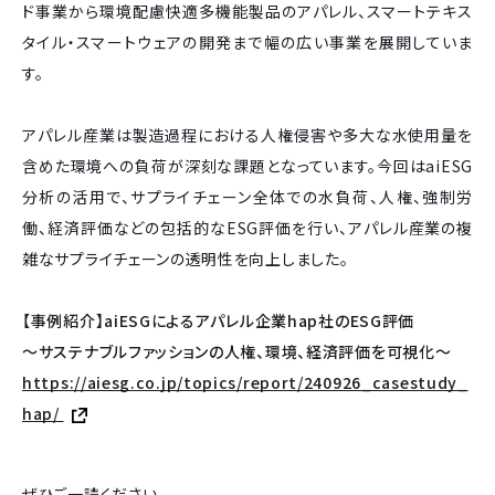
ド事業から環境配慮快適多機能製品のアパレル、スマートテキス
タイル・スマートウェアの開発まで幅の広い事業を展開していま
す。
アパレル産業は製造過程における人権侵害や多大な水使用量を
含めた環境への負荷が深刻な課題となっています。今回はaiESG
分析の活用で、サプライチェーン全体での水負荷、人権、強制労
働、経済評価などの包括的なESG評価を行い、アパレル産業の複
雑なサプライチェーンの透明性を向上しました。
【事例紹介】aiESGによるアパレル企業hap社のESG評価
〜サステナブルファッションの人権、環境、経済評価を可視化〜
https://aiesg.co.jp/topics/report/240926_casestudy_
hap/
ぜひご一読ください。