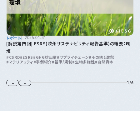
レポート
2025.01.31
[解説第四回] ESRS(欧州サステナビリティ報告基準)の概要：環
境
CSRD
ESRS
GHG排出量
サプライチェーン
その他（環境）
マテリアリティ
事例紹介
基準/規制
生物多様性
自然資本
1
/
6