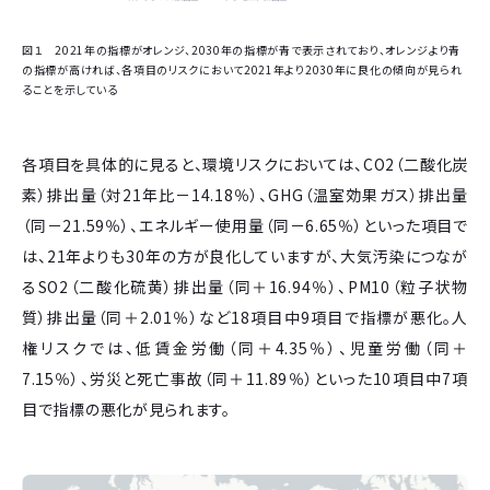
図１ 2021年の指標がオレンジ、2030年の指標が青で表示されており、オレンジより青
の指標が高ければ、各項目のリスクにおいて2021年より2030年に良化の傾向が見られ
ることを示している
各項目を具体的に見ると、環境リスクにおいては、CO2（二酸化炭
素）排出量（対21年比－14.18％）、GHG（温室効果ガス）排出量
（同－21.59％）、エネルギー使用量（同－6.65％）といった項目で
は、21年よりも30年の方が良化していますが、大気汚染につなが
るSO2（二酸化硫黄）排出量（同＋16.94％）、PM10（粒子状物
質）排出量（同＋2.01％）など18項目中9項目で指標が悪化。人
権リスクでは、低賃金労働（同＋4.35％）、児童労働（同＋
7.15％）、労災と死亡事故（同＋11.89％）といった10項目中7項
目で指標の悪化が見られます。