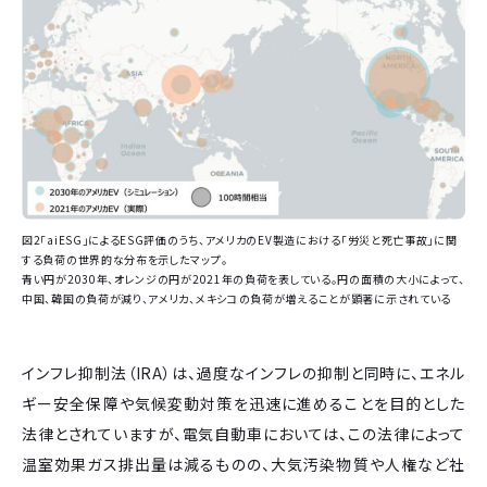
図2「aiESG」によるESG評価のうち、アメリカのEV製造における「労災と死亡事故」に関
する負荷の世界的な分布を示したマップ。
青い円が2030年、オレンジの円が2021年の負荷を表している。円の面積の大小によって、
中国、韓国の負荷が減り、アメリカ、メキシコの負荷が増えることが顕著に示されている
インフレ抑制法（IRA）は、過度なインフレの抑制と同時に、エネル
ギー安全保障や気候変動対策を迅速に進めることを目的とした
法律とされていますが、電気自動車においては、この法律によって
温室効果ガス排出量は減るものの、大気汚染物質や人権など社