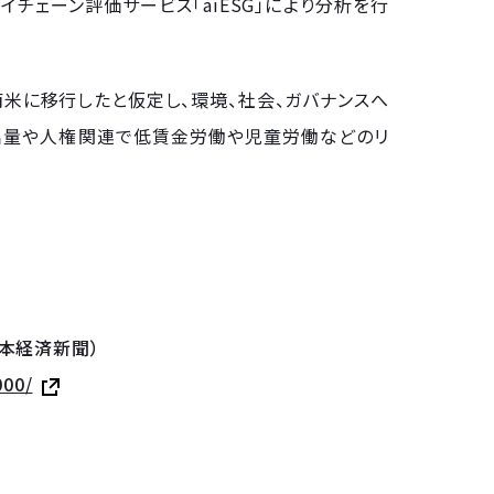
イチェーン評価サービス「aiESG」により分析を行
南米に移行したと仮定し、環境、社会、ガバナンスへ
排出量や人権関連で低賃金労働や児童労働などのリ
本経済新聞）
000/