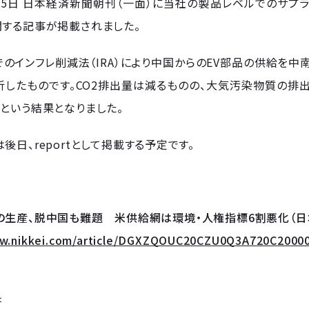
月15日 日本経済新聞朝刊（一面）に当社の製品レベルでのサプラ
関する記事が掲載されました。
のインフレ削減法（IRA）により中国からのEV部品の供給を中
析したものです。CO2排出量は減るものの、大気汚染物質の
という結果となりました。
後日、reportとして掲載する予定です。
の生産、脱中国も難題 米供給網は環境・人権指標6割悪化（日
ww.nikkei.com/article/DGXZQOUC20CZU0Q3A720C2000
＊