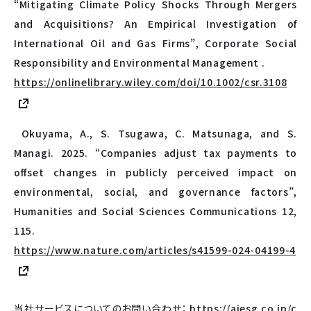
“Mitigating Climate Policy Shocks Through Mergers
and Acquisitions? An Empirical Investigation of
International Oil and Gas Firms”, Corporate Social
Responsibility and Environmental Management .
https://onlinelibrary.wiley.com/doi/10.1002/csr.3108
Okuyama, A., S. Tsugawa, C. Matsunaga, and S.
Managi. 2025. “Companies adjust tax payments to
offset changes in publicly perceived impact on
environmental, social, and governance factors”,
Humanities and Social Sciences Communications 12,
115.
https://www.nature.com/articles/s41599-024-04199-4
当社サービスについてのお問い合わせ：
https://aiesg.co.jp/c