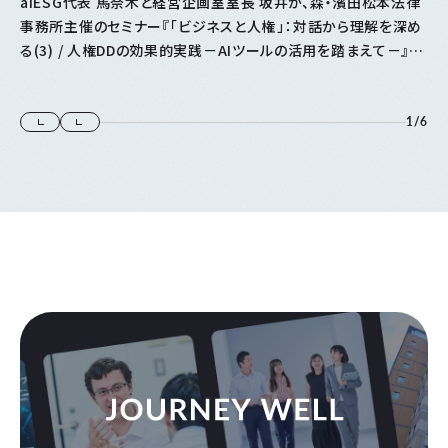
aiESG代表 馬奈木と経営企画室室長 坂井が、森・濱田松本法律
事務所主催のセミナー『「⁠ビジネスと人権⁠」⁠：対話から理解を深め
る(3) / 人権DDの効果的実践－AIツールの活用を踏まえて－』に
登壇します
1
/
6