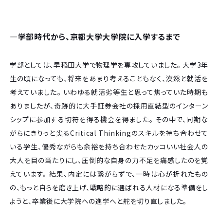
―学部時代から、京都大学大学院に入学するまで
学部としては、早稲田大学で物理学を専攻していました。 大学3年
生の頃になっても、将来をあまり考えることもなく、漠然と就活を
考えていました。 いわゆる就活劣等生と思って焦っていた時期も
ありましたが、奇跡的に大手証券会社の採用直結型のインターン
シップに参加する切符を得る機会を得ました。 その中で、同期な
がらにきりっと尖るCritical Thinkingのスキルを持ち合わせて
いる学生、優秀ながらも余裕を持ち合わせたカッコいい社会人の
大人を目の当たりにし、圧倒的な自身の力不足を痛感したのを覚
えています。 結果、内定には繋がらずで、一時は心が折れたもの
の、もっと自らを磨き上げ、戦略的に選ばれる人材になる準備をし
ようと、卒業後に大学院への進学へと舵を切り直しました。