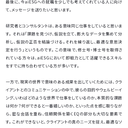
最後に、今aiESGへの就職を少しでも考えてくれている人に向け
て、メッセージを送りたいと思います。
研究者とコンサルタントは、ある意味同じ仕事をしていると思いま
す。 それは「課題を見つけ、仮説を立て、膨大なデータを集めて分
析し、仮説の正否を結論づける。それを繰り返し、最適な意思決
定を行う」というものです。 この意味で、修士号・博士号を取得さ
れている方々は、aiESGにおいて即戦力として活躍できるスキル
をすでに持ち合わせている方が多いです。
一方で、現実の世界で意味のある成果を出していくためには、クラ
イアントとのコミュニケーションの中で、彼らの目的やウェルビーイ
ング、いわばどのような世界で仕事をしているのか、本質的な課題
は何か？何ができると一番嬉しいのか、といった点を感じ取りなが
ら、密な会話を重ね、信頼関係を築くEQの部分も大切な要素で
す。 これができないと、クライアントの真のニーズを捉え、最適なソ