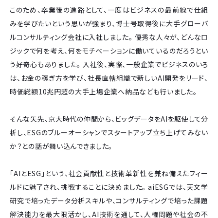
このため、卒業後の進路として、一度はビジネスの最前線で仕組
みを学びたいという思いが強まり、博士号取得後に大手グローバ
ルコンサルティング会社に入社しました。 優秀な人々が、どんなロ
ジックで何を考え、何をモチベーションに働いているのだろうとい
う好奇心もありました。 入社後、実際、一般企業でビジネスのいろ
は、お金の稼ぎ方を学び、社長直轄組織で新しいAI開発をリード、
時価総額10兆円超の大手上場企業へ納品なども行いました。
そんな矢先、京大時代の仲間から、ビッグデータをAIを駆使して分
析し、ESGのブルーオーシャンでスタートアップ立ち上げてみない
か？との話が舞い込んできました。
「AIとESG」という、社会貢献性と技術革新性を兼ね備えたフィー
ルドに魅了され、挑戦することに決めました。 aiESGでは、天文学
研究で培ったデータ分析スキルや、コンサルティングで培った課題
解決能力を最大限活かし、AI技術を通して、人権問題や社会の不