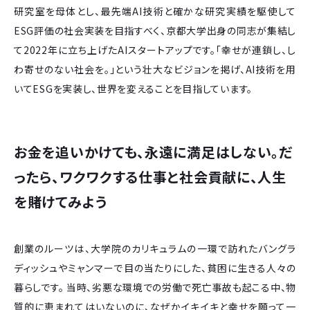
研究室を母体とし、最先端AI技術と確かな研究実績を駆使して
ESG評価の社会実装を目指すべく、京都大学出身の同志が集結し
て2022年に立ち上げたAIスタートアップです。「幸せが連鎖し、し
わ寄せのない社会を。」という壮大なビジョンを掲げ、AI技術を用
いてESGを実装し、世界を変えることを目指しています。
お金を追いかけても、永遠に満足はしない。だ
ったら、ワクワクする仕事と社会貢献に、人生
を賭けてみよう
創業のルーツは、大学院のカリキュラムの一環で訪れたバングラ
ディッシュやミャンマーで目の当たりにした、貧困に生きる人々の
暮らしです。 当時、劣悪な環境での労働で死亡事故も起こる中、物
質的に恵まれてはいないのに、なぜかイキイキと幸せを願って一