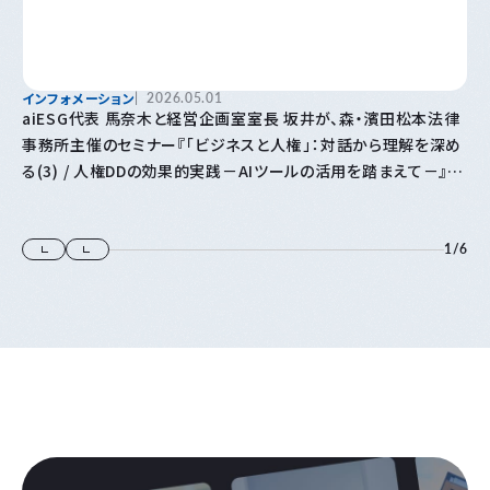
インフォメーション
2026.05.01
aiESG代表 馬奈木と経営企画室室長 坂井が、森・濱田松本法律
事務所主催のセミナー『「⁠ビジネスと人権⁠」⁠：対話から理解を深め
る(3) / 人権DDの効果的実践－AIツールの活用を踏まえて－』に
登壇します
1
/
6