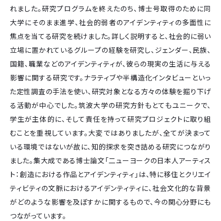
れました。研究プログラムを終えたのち、博士号取得のために同
大学にそのまま進学、社会的弱者のアイデンティティの多面性に
焦点を当てる研究を続けました。詳しく説明すると、社会的に弱い
立場に置かれているグループの経験を研究し、ジェンダー、民族、
国籍、職業などのアイデンティティが、彼らの現実の生活に与える
影響に関する研究です。ナラティブや半構造化インタビューといっ
た定性調査の手法を使い、研究対象となる方々の体験を掘り下げ
る活動が中心でした。筑波大学の研究方針もとてもユニークで、
学生が主体的に、そして責任を持って研究プロジェクトに取り組
むことを重視しています。大変ではありましたが、全てが決まって
いる環境ではないが故に、知的探求を突き詰める研究につながり
ました。集大成である博士論文「二ューヨークの日本人アーティス
ト：創造における作品とアイデンティティ」は、特に移住とクリエイ
ティビティの文脈におけるアイデンティティに、社会文化的な背景
がどのような影響を及ぼすかに関するもので、今の関心分野にも
つながっています。