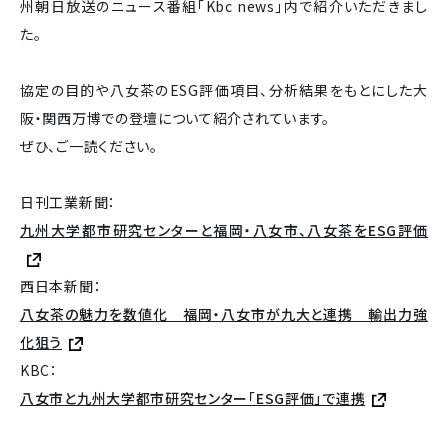
州朝日放送のニュース番組「Kbc news」内で紹介いただきまし
た。
協定の目的や八女茶のESG評価項目、分析結果をもとにした大
阪・関西万博での登壇について紹介されています。
ぜひ、ご一読ください。
日刊工業新聞：
九州大学都市研究センターと福岡・八女市、八女茶をESG評価
西日本新聞：
八女茶の魅力を数値化 福岡・八女市が九大と連携 輸出力強
化狙う
KBC：
八女市と九州大学都市研究センター「ESG評価」で連携