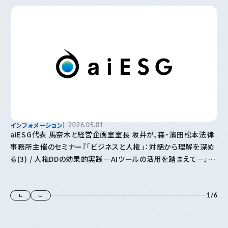
インフォメーション
2026.05.01
aiESG代表 馬奈木と経営企画室室長 坂井が、森・濱田松本法律
事務所主催のセミナー『「⁠ビジネスと人権⁠」⁠：対話から理解を深め
る(3) / 人権DDの効果的実践－AIツールの活用を踏まえて－』に
登壇します
1
/
6