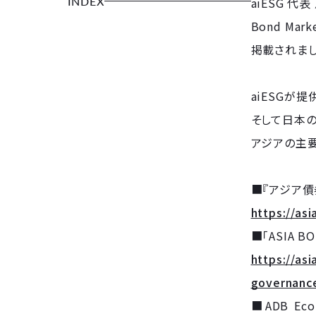
INDEX
aiESG 代表
Bond Mar
掲載されまし
aiESGが提
そして日本
アジアの主
■『アジア債券モ
https://as
■「ASIA BON
https://a
governanc
■ADB Econ