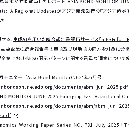
 馬奈木が共同執筆したレポート「ASIA BOND MONITOR JUNE 2025 
kets: A Regional Update」がアジア開発銀行の『アジア債券モ
た。
供する、
生成AIを用いた統合報告書評価サービス「aiESG for I
の主要企業の統合報告書の英語及び現地語の両方を対象に分析
要企業におけるESG開示パターンに関する貴重な洞察について解
ニター』（Asia Bond Monitor）2025年6月号
ianbondsonline.adb.org/documents/abm_jun_2025.pdf
D MONITOR JUNE 2025 Emerging East Asian Local Cur
sianbondsonline.adb.org/documents/abm/abm_jun_202
e.pdf
omics Working Paper Series NO. 791 July 2025「The