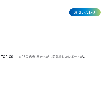
お問い合わせ
JP
TOPICS
aiESG 代表 馬奈木が共同執筆したレポートがアジア開発銀行の『アジア債券モニター』（Asia Bond Monitor）に掲載