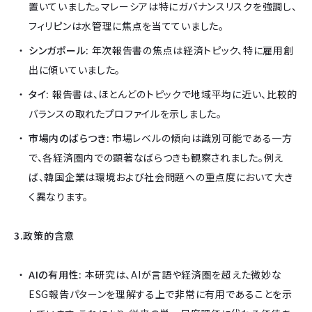
置いていました。マレーシアは特にガバナンスリスクを強調し、
フィリピンは水管理に焦点を当てていました。
シンガポール:
年次報告書の焦点は経済トピック、特に雇用創
出に傾いていました。
タイ:
報告書は、ほとんどのトピックで地域平均に近い、比較的
バランスの取れたプロファイルを示しました。
市場内のばらつき:
市場レベルの傾向は識別可能である一方
で、各経済圏内での顕著なばらつきも観察されました。例え
ば、韓国企業は環境および社会問題への重点度において大き
く異なります。
3.政策的含意
AIの有用性:
本研究は、AIが言語や経済圏を超えた微妙な
ESG報告パターンを理解する上で非常に有用であることを示