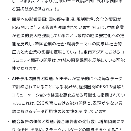
しています。これにより、従来の単一尺度評価に代わる価値あ
る選択肢が提供されます。
開示への影響要因:
国の優先事項、規制環境、文化的要因が
ESG開示に与える影響も強調されています。例えば、中国企業
が経済的要因を強調していることは政府の経済安定化への推
進を反映し、韓国企業の社会・環境テーマへの関与は社会的
圧力と大企業の影響を反映しています。東南アジアにおけるコ
ミュニティ関連の開示は、地域の開発課題を反映している可能
性があります。
AIモデルの限界と課題:
AIモデルが言語的に不均等なデータ
で訓練されていることによる限界が、経済圏間のESGの理解と
コミュニケーションの格差を悪化させる可能性も指摘されてい
ます。これは、ESG教育における能力開発と、表現が少ない言
語におけるデータ可用性の必要性を示唆しています。
統合報告の価値と課題:
統合報告書の発行数は増加傾向にあ
り、透明性を高め、ステークホルダーとの関与を強化すること