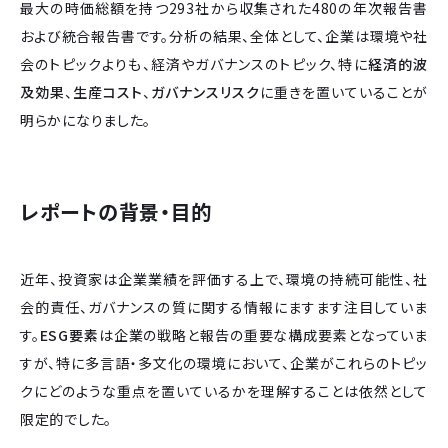
最大の時価総額を持つ293社から収集された480の年次報告書
および統合報告書です。分析の結果、全体として、企業は環境や社
会のトピックよりも、経済やガバナンスのトピック、特に
経済的波
及効果
、
生産コスト
、
ガバナンスリスク
に重きを置いていることが
明らかになりました。
レポートの背景・目的
近年、投資家は企業業績を評価する上で、環境の持続可能性、社
会的責任、ガバナンスの質に関する情報にますます注目していま
す。
ESG要素
は企業の戦略と報告の重要な構成要素となっていま
すが、特に多言語・多文化の環境において、企業がこれらのトピッ
クにどのような重点を置いているかを理解することは依然として
限定的でした。