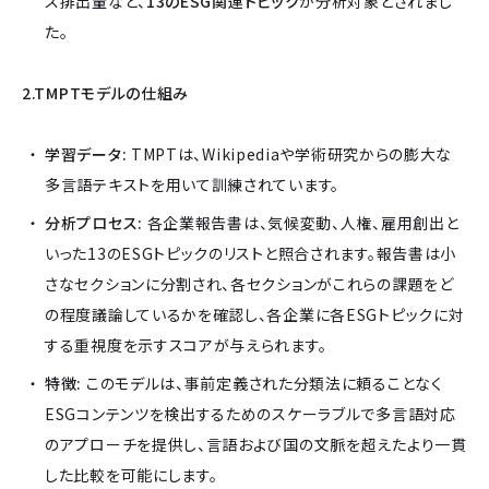
ス排出量など、
13のESG関連トピック
が分析対象とされまし
た。
2.TMPTモデルの仕組み
学習データ:
TMPTは、Wikipediaや学術研究からの膨大な
多言語テキストを用いて訓練されています。
分析プロセス:
各企業報告書は、気候変動、人権、雇用創出と
いった13のESGトピックのリストと照合されます。報告書は小
さなセクションに分割され、各セクションがこれらの課題をど
の程度議論しているかを確認し、各企業に各ESGトピックに対
する重視度を示すスコアが与えられます。
特徴:
このモデルは、事前定義された分類法に頼ることなく
ESGコンテンツを検出するためのスケーラブルで多言語対応
のアプローチを提供し、言語および国の文脈を超えたより一貫
した比較を可能にします。