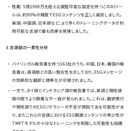
性能:
5億1900万を超える調整可能な設定を持つこのAIツー
ルは、約90%の精度でESGコンテンツを正しく識別しました。
英語、中国語、日本語など、より多くのトレーニングデータが利
用可能な言語で最も効果を発揮しました。
3.言語間の一貫性分析
バイリンガル報告書を持つ163社のうち、中国、日本、韓国の報
告書は、英語版との高い整合性を示しており、ESGメッセージ
の効果的な翻訳と標準化が示唆されました。
一方で、タイ語とインドネシア語の報告書では、英語と現地語
版の間でより顕著な不一致が見られました。これは、翻訳慣行
や現地語でのESGリテラシーの不足が原因である可能性があ
り、またこれらの言語におけるESG関連コンテンツの希少性が
TMPTモデルの十分なトレーニングを制限した可能性も指摘