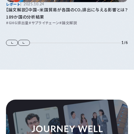
レポート
2025.10.24
【論文解説】中国–米国貿易が各国のCO₂排出に与える影響とは？
189か国の分析結果
GHG排出量
サプライチェーン
論文解説
1
/
6