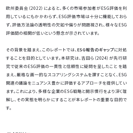
欧州委員会（2022）によると、多くの市場参加者がESG評価を利
用しているにもかかわらず、ESG評価市場は十分に機能しておら
ず、評価方法論の透明性の欠如や偏りが問題視され、様々なESG
評価間の相関が低いという懸念が示されています。
その背景を踏まえ、このレポートでは、
ESG報告のギャップ
に対処
することを目的としています。本研究は、吉田ら（2024）が先行研
究で従来のESG評価の一貫性と信頼性に疑問を呈したこと を踏
まえ、厳格な画一的なスコアリングシステムを課すことなく、ESG
関連の議論をニュアンス豊かに評価するアプローチを提供してい
ます。これにより、多様な企業のESG戦略と開示慣行をより深く理
解し、その実態を明らかにすることが本レポートの重要な目的で
す。