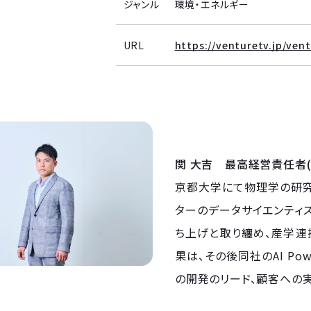
ジャンル
環境・エネルギー
URL
https://venturetv.jp/ven
関 大吉 最高経営責任者(C
京都大学にて物理学の研究
ターのデータサイエンティ
ち上げと取り纏め、産学連
果は、その後同社のAI Powere
の開発のリード、顧客への