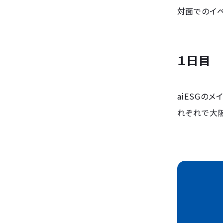
対面でのイ
１日目
aiESGの
れぞれで大阪