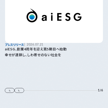
プレスリリース
2026.07.21
aiESG、創業4周年を迎え第5期目へ始動
幸せが連鎖し、しわ寄せのない社会を
1
/
6