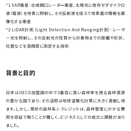
*1 SAR衛星: 合成開口レーダ
ー
衛星、太陽光に依存せずマイクロ
波（電波）を地表に照射し、その反射波を捉えて地表面の情報を画
像化する衛星
*2 LiDAR計測（Light Detection And Ranging計測）: レーザ
ー光を照射し、その反射光の性質から対象物までの距離や形状、
位置などを高精度に測定する技術
背景と目的
日本はOECD加盟国の中で3番目に高い森林率を誇る森林資源
の豊かな国であり、その活用は地球温暖化対策に大きく貢献し得
ます。しかし、現状の森林系J-クレジットは、森林管理にかかる費
用を収益で賄うことが難しく、ビジネスとしての成立に課題があり
ました。