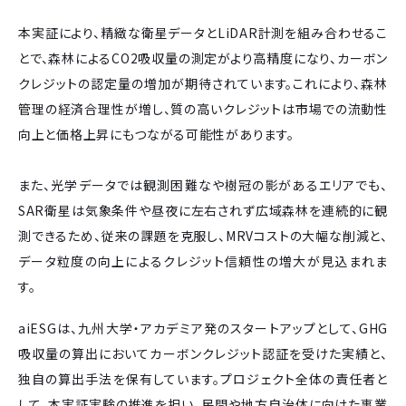
本実証により、精緻な衛星データとLiDAR計測を組み合わせるこ
とで、森林によるCO2吸収量の測定がより高精度になり、カーボン
クレジットの認定量の増加が期待されています。これにより、森林
管理の経済合理性が増し、質の高いクレジットは市場での流動性
向上と価格上昇にもつながる可能性があります。
また、光学データでは観測困難なや樹冠の影があるエリアでも、
SAR衛星は気象条件や昼夜に左右されず広域森林を連続的に観
測できるため、従来の課題を克服し、MRVコストの大幅な削減と、
データ粒度の向上によるクレジット信頼性の増大が見込まれま
す。
aiESGは、九州大学・アカデミア発のスタートアップとして、GHG
吸収量の算出においてカーボンクレジット認証を受けた実績と、
独自の算出手法を保有しています。プロジェクト全体の責任者と
して、本実証実験の推進を担い、民間や地方自治体に向けた事業