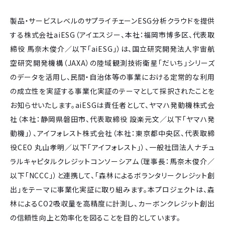
製品・サービスレベルのサプライチェーンESG分析クラウドを提供
する株式会社aiESG（アイエスジー、本社：福岡市博多区、代表取
締役 馬奈木俊介／以下「aiESG」）は、国立研究開発法人宇宙航
空研究開発機構（JAXA）の陸域観測技術衛星「だいち」シリーズ
のデータを活用し、民間・自治体等の事業における定常的な利用
の成立性を実証する事業化実証のテーマとして採択されたことを
お知らせいたします。aiESGは責任者として、ヤマハ発動機株式会
社（本社：静岡県磐田市、代表取締役 設楽元文／以下「ヤマハ発
動機」）、アイフォレスト株式会社（本社：東京都中央区、代表取締
役CEO 丸山孝明／以下「アイフォレスト」）、一般社団法人ナチュ
ラルキャピタルクレジットコンソーシアム（理事長：馬奈木俊介／
以下「NCCC」）と連携して、「森林によるボランタリークレジット創
出」をテーマに事業化実証に取り組みます。本プロジェクトは、森
林によるCO2吸収量を高精度に計測し、カーボンクレジット創出
の信頼性向上と効率化を図ることを目的としています。