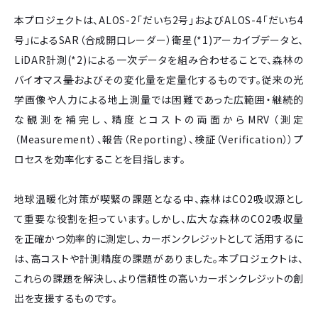
本プロジェクトは、ALOS-2「だいち2号」およびALOS-4「だいち4
号」によるSAR（合成開口レーダー）衛星(*1)アーカイブデータと、
LiDAR計測(*2)による一次データを組み合わせることで、森林の
バイオマス
量
およびその変化量を定量化するものです。従来の光
学画像や人力による地上測量では困難であった広範囲・継続的
な観測を補完し、精度とコストの両面からMRV（測定
（Measurement）、報告（Reporting）、検証（Verification））プ
ロセスを効率化することを目指します。
地球温暖化対策が喫緊の課題となる中、森林はCO2吸収源とし
て重要な役割を担っています。しかし、広大な森林のCO2吸収量
を正確かつ効率的に測定し、カーボンクレジットとして活用するに
は、高コストや計測精度の課題がありました。本プロジェクトは、
これらの課題を解決し、より信頼性の高いカーボンクレジットの創
出を支援するものです。