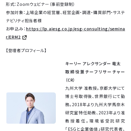
形式：Zoomウェビナー（事前登録制）
参加対象：上場企業の経営層、経営企画・調達・購買部門・サステ
ナビリティ担当者様
お申込み：
https://lp.aiesg.co.jp/esg-consulting/semina
r/ERM2
【登壇者プロフィール】
キーリー アレクサンダー 竜太
取締役兼チーフリサーチャー
（CR）
九州大学 准教授。京都大学にて
博士号取得後、世界銀行にて勤
務。2018年より九州大学馬奈木
研究室特任助教、2023年より准
教授着任。環境省受託研究
「ESGと企業価値」研究代表者、