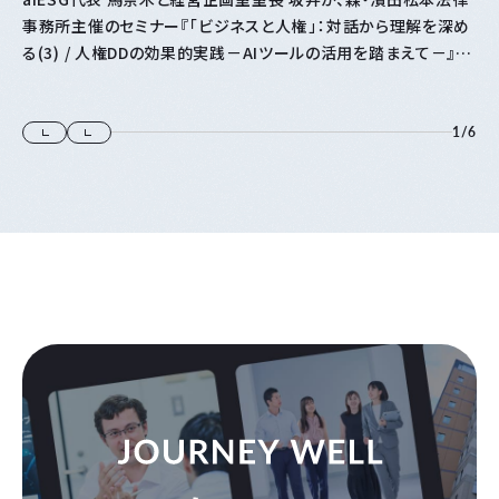
事務所主催のセミナー『「⁠ビジネスと人権⁠」⁠：対話から理解を深め
る(3) / 人権DDの効果的実践－AIツールの活用を踏まえて－』に
登壇します
1
/
6