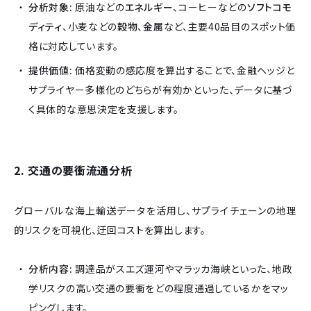
分析対象:
原油などの
エネルギー
、コーヒーなどの
ソフトコモ
ディティ
、小麦などの
穀物
、
金属
など、主要40品目のスポット価
格に対応しています。
提供価値:
価格変動の感応度を算出することで、金融ヘッジと
サプライヤー多様化のどちらが有効かといった、データに基づ
く具体的な意思決定を支援します。
2. 交通の要衝流通分析
グローバルな海上輸送データを活用し、サプライチェーンの地理
的リスクを可視化、迂回コストを算出します。
分析内容:
調達品がスエズ運河やマラッカ海峡といった、地政
学リスクの高い交通の要衝をどの程度通過しているかをマッ
ピングします。