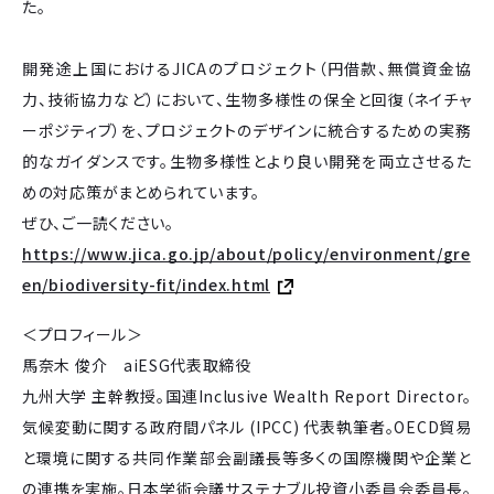
た。
開発途上国におけるJICAのプロジェクト（円借款、無償資金協
力、技術協力など）において、生物多様性の保全と回復（ネイチャ
ーポジティブ）を、プロジェクトのデザインに統合するための実務
的なガイダンスです。生物多様性とより良い開発を両立させるた
めの対応策がまとめられています。
ぜひ、ご一読ください。
https://www.jica.go.jp/about/policy/environment/gre
en/biodiversity-fit/index.html
＜プロフィール＞
馬奈木 俊介 aiESG代表取締役
九州大学 主幹教授。国連Inclusive Wealth Report Director。
気候変動に関する政府間パネル (IPCC) 代表執筆者。OECD貿易
と環境に関する共同作業部会副議長等多くの国際機関や企業と
の連携を実施。日本学術会議サステナブル投資小委員会委員長。