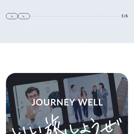
1
/
6