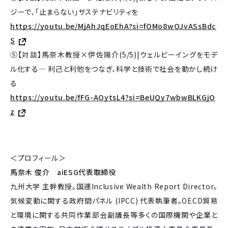
ジーで、「止まらない」サステナビリティを
https://youtu.be/MjAhJqEoEhA?si=fOMo8wOJvASsBdc
S
⑤【対談】馬奈木教授×伊佐陽介(5/5)|ウェルビーイングをモデ
ル化する― 利己と利他をつなぎ、科学と技術で社会を動かし続け
る
https://youtu.be/fFG-AOytsL4?si=BeUQy7wbwBLKGjO
z
＜プロフィール＞
馬奈木 俊介 aiESG代表取締役
九州大学 主幹教授。国連Inclusive Wealth Report Director。
気候変動に関する政府間パネル (IPCC) 代表執筆者。OECD貿易
と環境に関する共同作業部会副議長等多くの国際機関や企業と