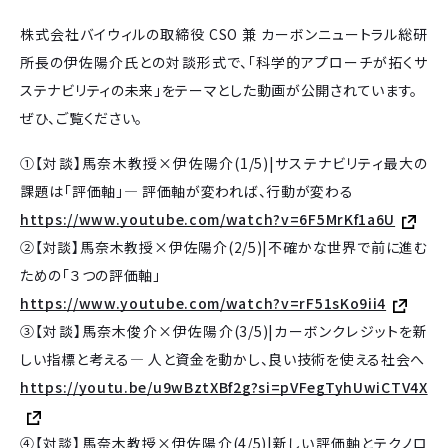
株式会社バイウィルの取締役 CSO 兼 カーボンニュートラル総研
所長の伊佐陽介氏との対談形式で、「科学的アプローチが拓くサ
ステナビリティの未来」をテーマとした動画が公開されています。
ぜひ、ご覧ください。
①【対談】馬奈木教授×伊佐陽介(1/5)|サステナビリティ最大の
課題は「評価軸」― 評価軸が変われば、行動が変わる
https://www.youtube.com/watch?v=6F5MrKf1a6U
②【対談】馬奈木教授×伊佐陽介(2/5)|不確かな世界で前に進む
ための「３つの評価軸」
https://www.youtube.com/watch?v=rF51sKo9ii4
③【対談】馬奈木俊介×伊佐陽介(3/5)|カーボンクレジットを新
しい指標と考える― 人と資金を動かし、良い技術を使える社会へ
https://youtu.be/u9wBztXBf2g?si=pVFegTyhUwiCTV4X
④【対談】馬奈木教授×伊佐陽介(4/5)|新しい評価軸とテクノロ