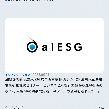
インフォメーション
2026.05.01
aiESG代表 馬奈木と経営企画室室長 坂井が、森・濱田松本法律
事務所主催のセミナー『「⁠ビジネスと人権⁠」⁠：対話から理解を深め
る(3) / 人権DDの効果的実践－AIツールの活用を踏まえて－』に
登壇します
1
/
6