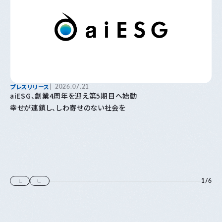
プレスリリース
2026.07.21
aiESG、創業4周年を迎え第5期目へ始動
幸せが連鎖し、しわ寄せのない社会を
1
/
6