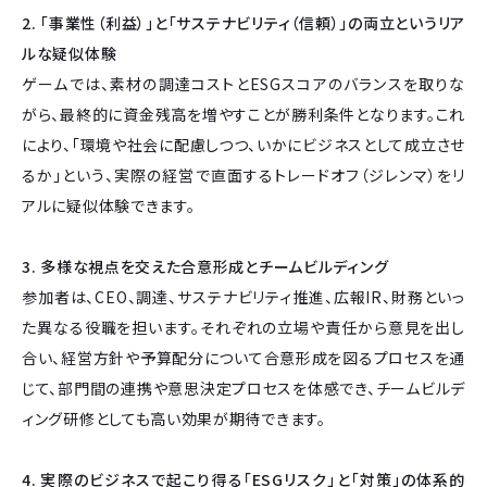
2. 「事業性（利益）」と「サステナビリティ（信頼）」の両立というリア
ルな疑似体験
ゲームでは、素材の調達コストとESGスコアのバランスを取りな
がら、最終的に資金残高を増やすことが勝利条件となります。これ
により、「環境や社会に配慮しつつ、いかにビジネスとして成立させ
るか」という、実際の経営で直面するトレードオフ（ジレンマ）をリ
アルに疑似体験できます。
3. 多様な視点を交えた合意形成とチームビルディング
参加者は、CEO、調達、サステナビリティ推進、広報IR、財務といっ
た異なる役職を担います。それぞれの立場や責任から意見を出し
合い、経営方針や予算配分について合意形成を図るプロセスを通
じて、部門間の連携や意思決定プロセスを体感でき、チームビルデ
ィング研修としても高い効果が期待できます。
4. 実際のビジネスで起こり得る「ESGリスク」と「対策」の体系的